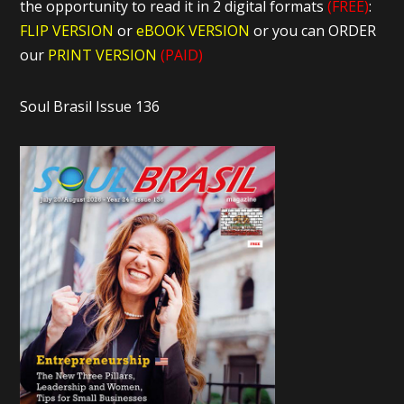
the opportunity to read it in 2 digital formats
(FREE)
:
FLIP VERSION
or
eBOOK VERSION
or you can ORDER
our
PRINT VERSION
(PAID)
Soul Brasil Issue 136