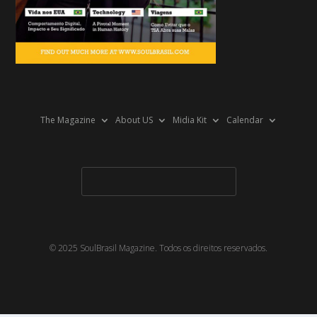
The Magazine
About US
Midia Kit
Calendar
© 2025 SoulBrasil Magazine. Todos os direitos reservados.