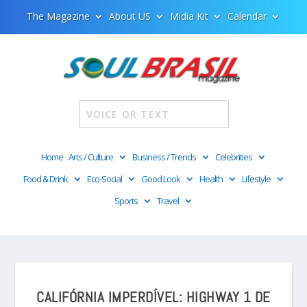
The Magazine
About US
Midia Kit
Calendar
Home
Arts / Culture
Business / Trends
Celebrities
Food & Drink
Eco-Social
Good Look
Health
Lifestyle
Sports
Travel
CALIFÓRNIA IMPERDÍVEL: HIGHWAY 1 DE