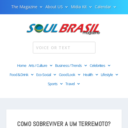
The Magazine
About US
Midia Kit
Calendar
Home
Arts / Culture
Business / Trends
Celebrities
Food & Drink
Eco-Social
Good Look
Health
Lifestyle
Sports
Travel
COMO SOBREVIVER A UM TERREMOTO?