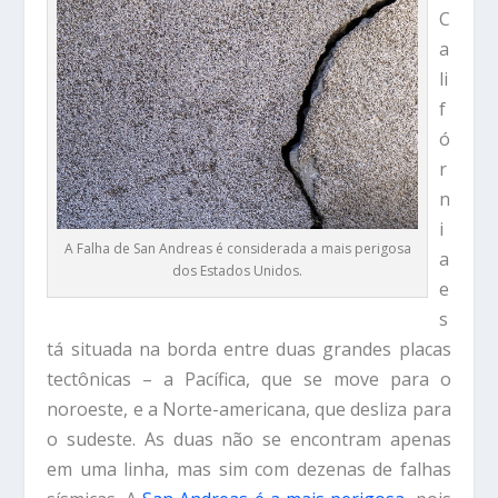
C
a
li
f
ó
r
n
i
A Falha de San Andreas é considerada a mais perigosa
a
dos Estados Unidos.
e
s
tá situada na borda entre duas grandes placas
tectônicas – a Pacífica, que se move para o
noroeste, e a Norte-americana, que desliza para
o sudeste. As duas não se encontram apenas
em uma linha, mas sim com dezenas de falhas