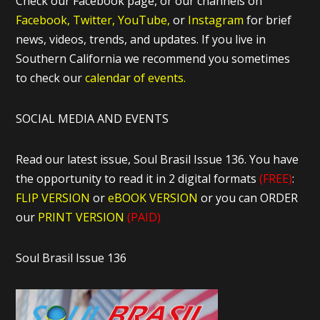
Check our Facebook page, or our channels on
Facebook,
Twitter,
YouTube,
or
Instagram
for brief
news, videos, trends, and updates. If you live in
Southern California we recommend you sometimes
to check our
calendar of events.
SOCIAL MEDIA AND EVENTS
Read our latest issue, Soul Brasil Issue 136. You have
the opportunity to read it in 2 digital formats
(FREE)
:
FLIP VERSION
or
eBOOK VERSION
or you can ORDER
our
PRINT VERSION
(PAID)
Soul Brasil Issue 136