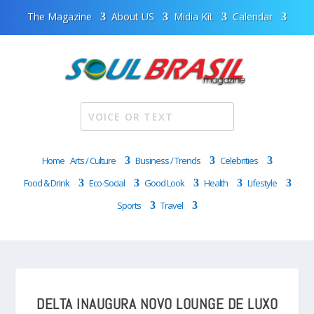
The Magazine
About US
Midia Kit
Calendar
Home
Arts / Culture
Business / Trends
Celebrities
Food & Drink
Eco-Social
Good Look
Health
Lifestyle
Sports
Travel
DELTA INAUGURA NOVO LOUNGE DE LUXO