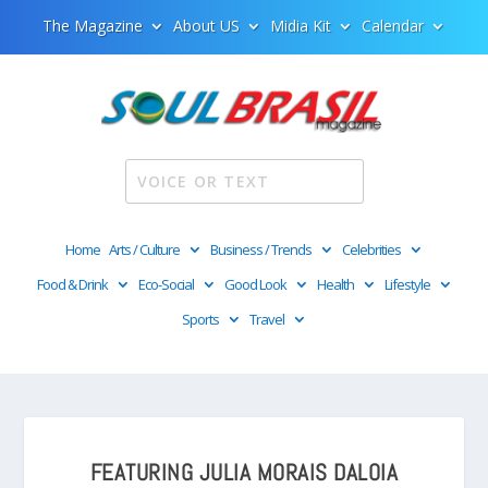
The Magazine
About US
Midia Kit
Calendar
Home
Arts / Culture
Business / Trends
Celebrities
Food & Drink
Eco-Social
Good Look
Health
Lifestyle
Sports
Travel
FEATURING JULIA MORAIS DALOIA