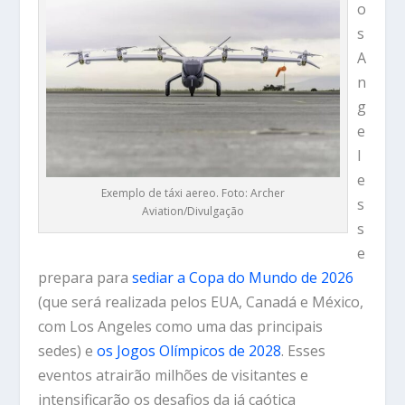
o
s
A
n
g
e
l
e
Exemplo de táxi aereo. Foto: Archer
s
Aviation/Divulgação
s
e
prepara para
sediar a Copa do Mundo de 2026
(que será realizada pelos EUA, Canadá e México,
com Los Angeles como uma das principais
sedes) e
os Jogos Olímpicos de 2028
. Esses
eventos atrairão milhões de visitantes e
intensificarão os desafios da já caótica