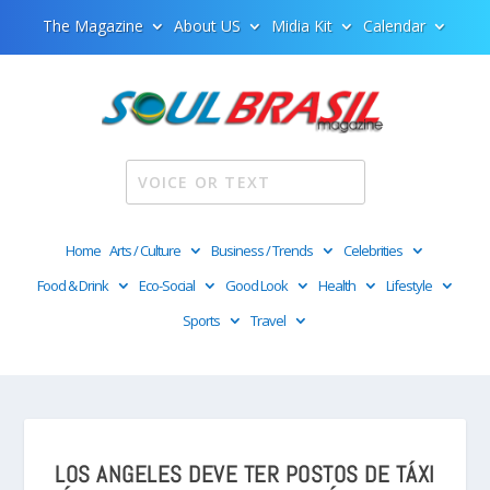
The Magazine
About US
Midia Kit
Calendar
Home
Arts / Culture
Business / Trends
Celebrities
Food & Drink
Eco-Social
Good Look
Health
Lifestyle
Sports
Travel
LOS ANGELES DEVE TER POSTOS DE TÁXI