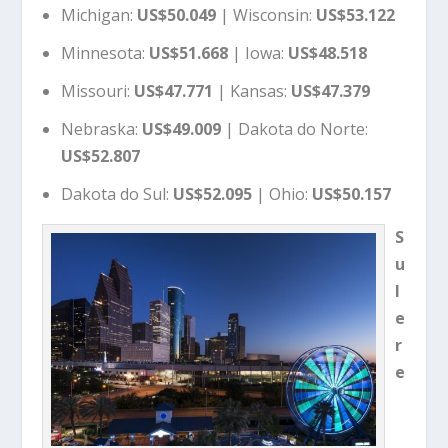
Michigan:
US$50.049
| Wisconsin:
US$53.122
Minnesota:
US$51.668
| Iowa:
US$48.518
Missouri:
US$47.771
| Kansas:
US$47.379
Nebraska:
US$49.009
| Dakota do Norte:
US$52.807
Dakota do Sul:
US$52.095
| Ohio:
US$50.157
S
u
l
e
r
e