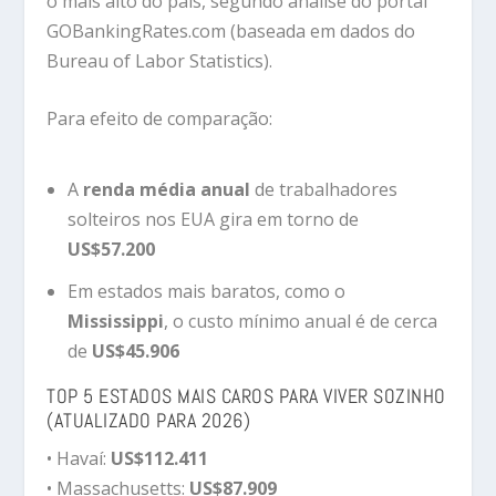
o mais alto do país, segundo análise do portal
GOBankingRates.com (baseada em dados do
Bureau of Labor Statistics).
Para efeito de comparação:
A
renda média anual
de trabalhadores
solteiros nos EUA gira em torno de
US$57.200
Em estados mais baratos, como o
Mississippi
, o custo mínimo anual é de cerca
de
US$45.906
TOP 5 ESTADOS MAIS CAROS PARA VIVER SOZINHO
(ATUALIZADO PARA 2026)
• Havaí:
US$112.411
• Massachusetts:
US$87.909