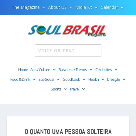
The Magazine
About US
Midia Kit
Calendar
Home
Arts / Culture
Business / Trends
Celebrities
Food & Drink
Eco-Social
Good Look
Health
Lifestyle
Sports
Travel
O QUANTO UMA PESSOA SOLTEIRA