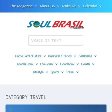
The Magazine
About US
Midia Kit
Calendar
Home
Arts / Culture
Business / Trends
Celebrities
Food & Drink
Eco-Social
Good Look
Health
Lifestyle
Sports
Travel
CATEGORY:
TRAVEL