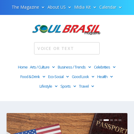
The Magazine
About US
Midia Kit
Calendar
Home
Arts / Culture
Business / Trends
Celebrities
Food & Drink
Eco-Social
Good Look
Health
Lifestyle
Sports
Travel