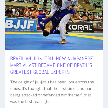
BRAZILIAN JIU-JITSU: HOW A JAPANESE
MARTIAL ART BECAME ONE OF BRAZIL’S
GREATEST GLOBAL EXPORTS
The origin of Jiu-Jitsu has been lost across the
times. It’s thought that the first time a human
being attacked or defended him/herself, that
was the first real fight.