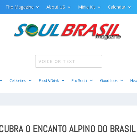
The Magazine
About US
Midia Kit
Calendar
Celebrities
Food & Drink
Eco-Social
Good Look
Hea
CUBRA O ENCANTO ALPINO DO BRASIL