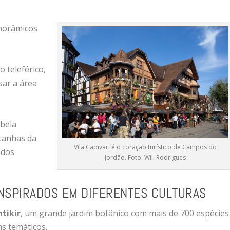
norâmicos
o teleférico,
sar a área
 bela
tanhas da
Vila Capivari é o coração turístico de Campos do
 dos
Jordão. Foto: Will Rodrigues
INSPIRADOS EM DIFERENTES CULTURAS
tikir
, um grande jardim botânico com mais de 700 espécies
ns temáticos.