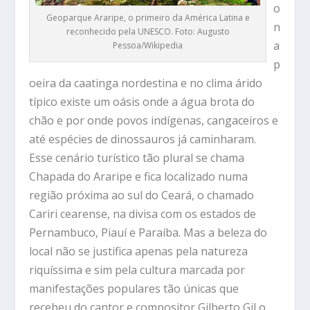
o
Geoparque Araripe, o primeiro da América Latina e
n
reconhecido pela UNESCO. Foto: Augusto
a
Pessoa/Wikipedia
p
oeira da caatinga nordestina e no clima árido
típico existe um oásis onde a água brota do
chão e por onde povos indígenas, cangaceiros e
até espécies de dinossauros já caminharam.
Esse cenário turístico tão plural se chama
Chapada do Araripe e fica localizado numa
região próxima ao sul do Ceará, o chamado
Cariri cearense, na divisa com os estados de
Pernambuco, Piauí e Paraíba. Mas a beleza do
local não se justifica apenas pela natureza
riquíssima e sim pela cultura marcada por
manifestações populares tão únicas que
recebeu do cantor e compositor Gilberto Gil o