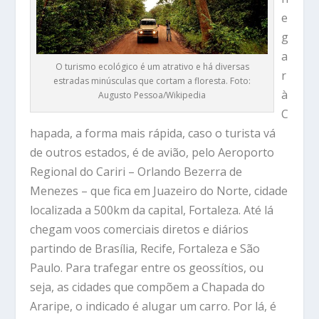
e
g
a
O turismo ecológico é um atrativo e há diversas
r
estradas minúsculas que cortam a floresta. Foto:
à
Augusto Pessoa/Wikipedia
C
hapada, a forma mais rápida, caso o turista vá
de outros estados, é de avião, pelo Aeroporto
Regional do Cariri – Orlando Bezerra de
Menezes – que fica em Juazeiro do Norte, cidade
localizada a 500km da capital, Fortaleza. Até lá
chegam voos comerciais diretos e diários
partindo de Brasília, Recife, Fortaleza e São
Paulo. Para trafegar entre os geossítios, ou
seja, as cidades que compõem a Chapada do
Araripe, o indicado é alugar um carro. Por lá, é