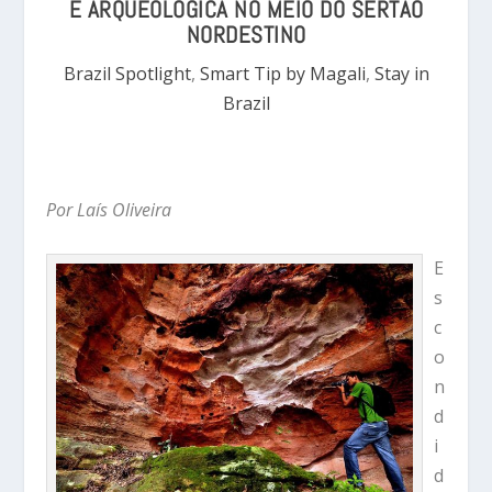
E ARQUEOLÓGICA NO MEIO DO SERTÃO
NORDESTINO
Brazil Spotlight
,
Smart Tip by Magali
,
Stay in
Brazil
Por Laís Oliveira
E
s
c
o
n
d
i
d