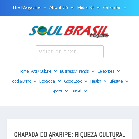
The Magazine
About US
Midia Kit
Calendar
Home
Arts / Culture
Business / Trends
Celebrities
Food & Drink
Eco-Social
Good Look
Health
Lifestyle
Sports
Travel
CHAPADA DO ARARIPE: RIQUEZA CULTURAL