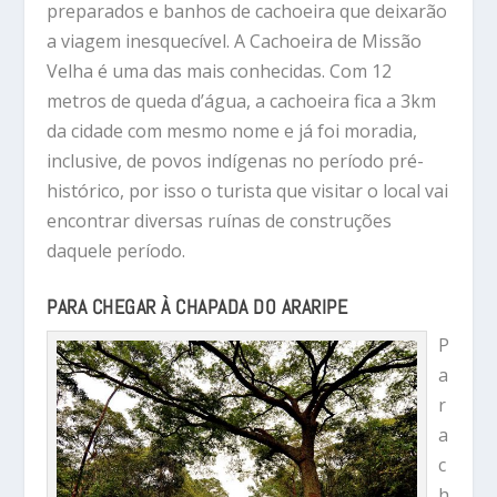
preparados e banhos de cachoeira que deixarão
a viagem inesquecível. A Cachoeira de Missão
Velha é uma das mais conhecidas. Com 12
metros de queda d’água, a cachoeira fica a 3km
da cidade com mesmo nome e já foi moradia,
inclusive, de povos indígenas no período pré-
histórico, por isso o turista que visitar o local vai
encontrar diversas ruínas de construções
daquele período.
PARA CHEGAR À CHAPADA DO ARARIPE
P
a
r
a
c
h