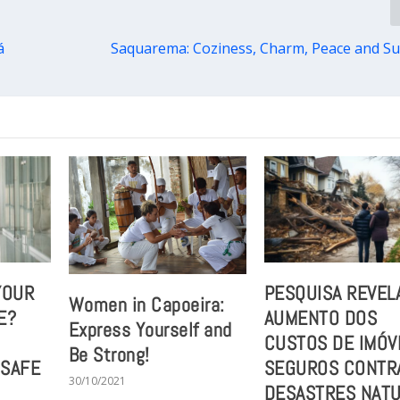
á
Saquarema: Coziness, Charm, Peace and Su
YOUR
PESQUISA REVEL
Women in Capoeira:
E?
AUMENTO DOS
Express Yourself and
CUSTOS DE IMÓV
Be Strong!
 SAFE
SEGUROS CONTR
30/10/2021
DESASTRES NATU