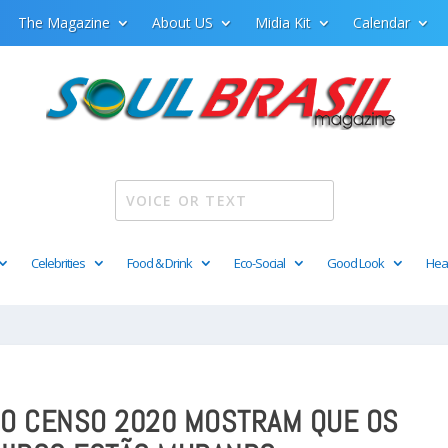
The Magazine
About US
Midia Kit
Calendar
Celebrities
Food & Drink
Eco-Social
Good Look
Hea
DO CENSO 2020 MOSTRAM QUE OS