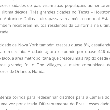
iores cidades do país viram suas populações aumentare
 última década. Três grandes cidades no Texas – Houston
n Antonio e Dallas – ultrapassaram a média nacional. Esta
mbém receberam muitos residentes da Califórnia na últim
cada.
cidade de Nova York também cresceu quase 8%, desafiand
va em declínio. A cidade agora responde por quase 44% d
o lado, a área metropolitana que cresceu mais rápido desde 
ade grande; foi o The Villages, a maior comunidade d
ores de Orlando, Flórida.
tensa corrida para redesenhar distritos para a Câmara do
uma vez por década. Diferentemente do Brasil, esses dado