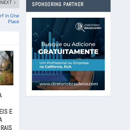
NEXT
SPONSORING PARTNER
rf in One
Place
A
EIS E
A
RAIS