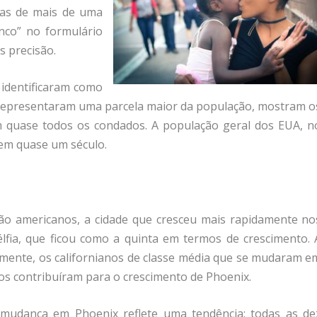
soas de mais de uma
nco” no formulário
 precisão.
 identificaram como
a representaram uma parcela maior da população, mostram o
m quase todos os condados. A população geral dos EUA, n
 em quase um século.
ão americanos, a cidade que cresceu mais rapidamente no
élfia, que ficou como a quinta em termos de crescimento. 
almente, os californianos de classe média que se mudaram e
os contribuíram para o crescimento de Phoenix.
mudança em Phoenix reflete uma tendência: todas as de