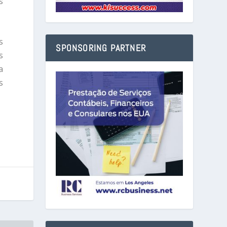
s
s
SPONSORING PARTNER
s
a
s