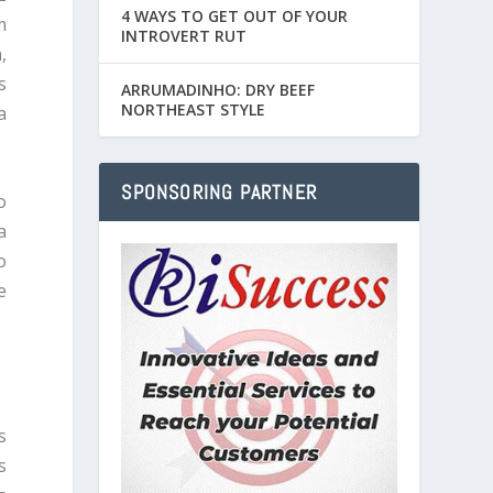
4 WAYS TO GET OUT OF YOUR
m
INTROVERT RUT
,
s
ARRUMADINHO: DRY BEEF
NORTHEAST STYLE
a
SPONSORING PARTNER
o
a
o
e
s
s