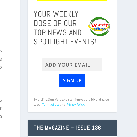
YOUR WEEKLY
DOSE OF OUR
TOP NEWS AND
SPOTLIGHT EVENTS!
s
e
o
-
s
By clicking Sign Me Up, you confirm you are 16+ and agree
to our
Terms of Use
and
Privacy Policy.
r
a
THE MAGAZINE – ISSUE 136