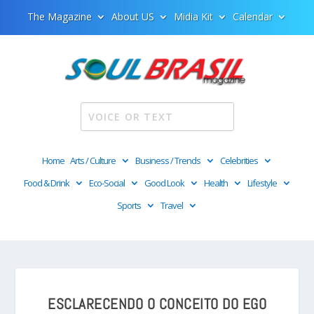
The Magazine
About US
Midia Kit
Calendar
Home
Arts / Culture
Business / Trends
Celebrities
Food & Drink
Eco-Social
Good Look
Health
Lifestyle
Sports
Travel
ESCLARECENDO O CONCEITO DO EGO