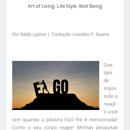
Art of Living
,
Life Style
,
Well Being
Por Eddie Lejima | Tradução: Leandro P. Saueia
Que
tipo
de
impre
ssão e
reaçã
o você
tem quando a palavra EGO lhe é mencionada?
Como o seu corpo reage? Minhas pesquisas