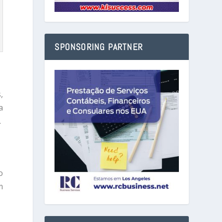
SPONSORING PARTNER
,
a
.
o
m