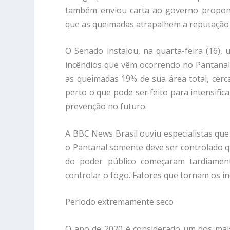
também enviou carta ao governo propon
que as queimadas atrapalhem a reputação d
O Senado instalou, na quarta-feira (16
incêndios que vêm ocorrendo no Pantanal.
as queimadas 19% de sua área total, cerca
perto o que pode ser feito para intensifi
prevenção no futuro.
A BBC News Brasil ouviu especialistas qu
o Pantanal somente deve ser controlado q
do poder público começaram tardiamen
controlar o fogo. Fatores que tornam os in
Período extremamente seco
O ano de 2020 é considerado um dos mais 