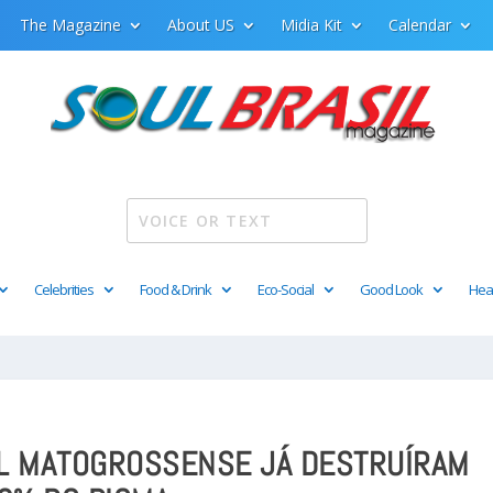
The Magazine
About US
Midia Kit
Calendar
Celebrities
Food & Drink
Eco-Social
Good Look
Hea
AL MATOGROSSENSE JÁ DESTRUÍRAM