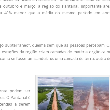
re outubro e março, a região do Pantanal, importante áre
uva 40% menor que a média do mesmo período em ano
go subterrâneo”, queima sem que as pessoas percebam. O
s estações da região criam camadas de matéria orgânica n
é como se fosse um sanduíche: uma camada de terra, outra d
ente podem ser
es. O Pantanal é
zendas a serem