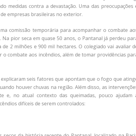
do medidas contra a devastação. Uma das preocupações 
e empresas brasileiras no exterior.
), uma comissão temporária para acompanhar o combate ao
 Na pior seca em quase 50 anos, o Pantanal já perdeu par
 de 2 milhões e 900 mil hectares. O colegiado vai avaliar d
car o combate aos incêndios, além de tomar providências par
e explicaram seis fatores que apontam que o fogo que ating
uando houver chuvas na região. Além disso, as intervençõe
te e, no atual contexto das queimadas, pouco ajudam 
cêndios difíceis de serem controlados:
secos da história recente do Pantanal, localizado na Baci