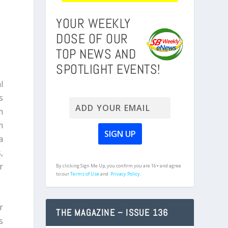
YOUR WEEKLY
DOSE OF OUR
TOP NEWS AND
SPOTLIGHT EVENTS!
l
s
m
m
a
,
r
By clicking Sign Me Up, you confirm you are 16+ and agree
to our
Terms of Use
and
Privacy Policy.
r
THE MAGAZINE – ISSUE 136
s