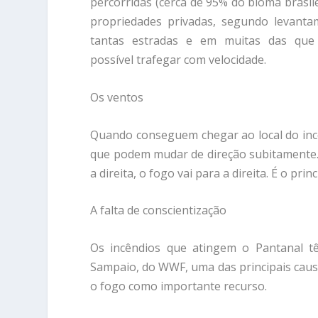
percorridas (cerca de 95% do bioma brasil
propriedades privadas, segundo levanta
tantas estradas e em muitas das que
possível trafegar com velocidade.
Os ventos
Quando conseguem chegar ao local do incê
que podem mudar de direção subitamente. 
a direita, o fogo vai para a direita. É o pr
A falta de conscientização
Os incêndios que atingem o Pantanal tê
Sampaio, do WWF, uma das principais causa
o fogo como importante recurso.