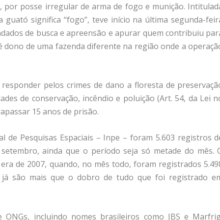
, por posse irregular de arma de fogo e munição. Intitulad
guató significa “fogo”, teve início na última segunda-feir
andados de busca e apreensão e apurar quem contribuiu par
s é dono de uma fazenda diferente na região onde a operaçã
responder pelos crimes de dano a floresta de preservaçã
ades de conservação, incêndio e poluição (Art. 54, da Lei n
apassar 15 anos de prisão.
 de Pesquisas Espaciais – Inpe – foram 5.603 registros d
e setembro, ainda que o período seja só metade do mês. 
era de 2007, quando, no mês todo, foram registrados 5.49
 já são mais que o dobro de tudo que foi registrado e
ONGs, incluindo nomes brasileiros como JBS e Marfrig