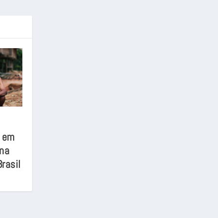
o em
 na
rasil