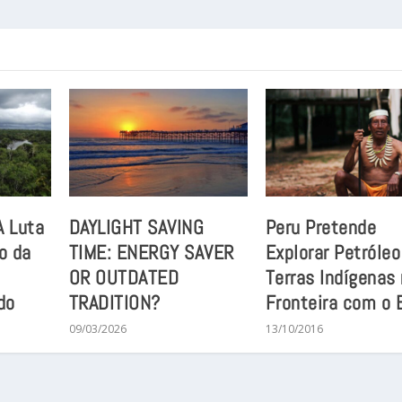
A Luta
DAYLIGHT SAVING
Peru Pretende
o da
TIME: ENERGY SAVER
Explorar Petróle
OR OUTDATED
Terras Indígenas
do
TRADITION?
Fronteira com o B
09/03/2026
13/10/2016