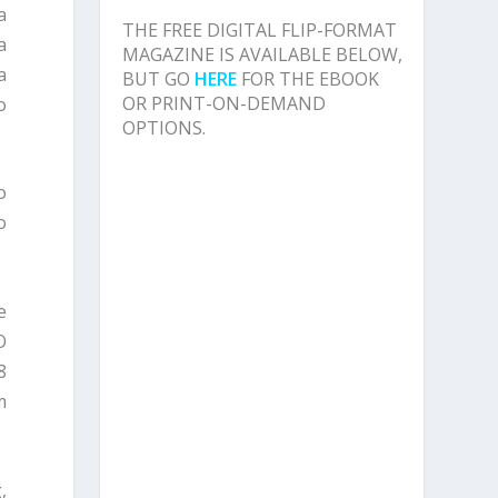
a
THE FREE DIGITAL FLIP-FORMAT
a
MAGAZINE IS AVAILABLE BELOW,
a
BUT GO
HERE
FOR THE EBOOK
OR PRINT-ON-DEMAND
o
OPTIONS.
o
o
e
O
8
m
,