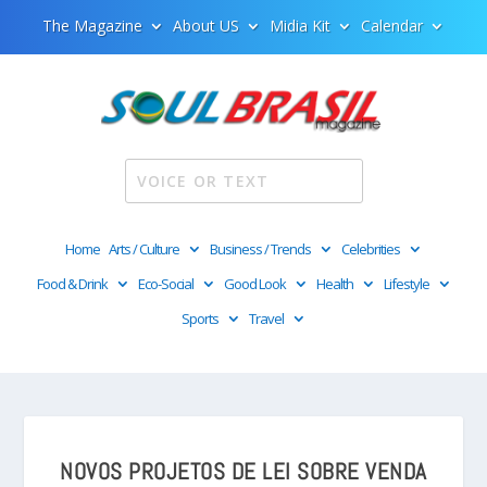
The Magazine
About US
Midia Kit
Calendar
Home
Arts / Culture
Business / Trends
Celebrities
Food & Drink
Eco-Social
Good Look
Health
Lifestyle
Sports
Travel
NOVOS PROJETOS DE LEI SOBRE VENDA