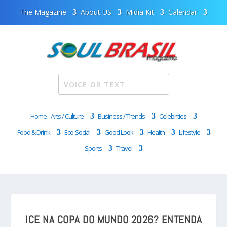
The Magazine
About US
Midia Kit
Calendar
Home
Arts / Culture
Business / Trends
Celebrities
Food & Drink
Eco-Social
Good Look
Health
Lifestyle
Sports
Travel
ICE NA COPA DO MUNDO 2026? ENTENDA