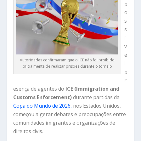
p
o
s
s
í
v
e
Autoridades confirmaram que o ICE não foi proibido
l
oficialmente de realizar prisões durante o torneio
p
r
esença de agentes do
ICE (Immigration and
Customs Enforcement)
durante partidas da
Copa do Mundo de 2026,
nos Estados Unidos,
começou a gerar debates e preocupações entre
comunidades imigrantes e organizações de
direitos civis.