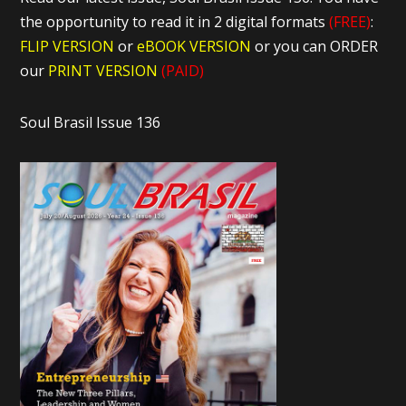
the opportunity to read it in 2 digital formats
(FREE)
:
FLIP VERSION
or
eBOOK VERSION
or you can ORDER
our
PRINT VERSION
(PAID)
Soul Brasil Issue 136