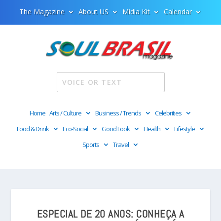
The Magazine
About US
Midia Kit
Calendar
Home
Arts / Culture
Business / Trends
Celebrities
Food & Drink
Eco-Social
Good Look
Health
Lifestyle
Sports
Travel
ESPECIAL DE 20 ANOS: CONHEÇA A