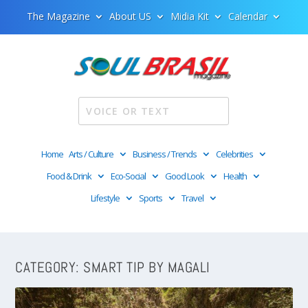
The Magazine
About US
Midia Kit
Calendar
Home
Arts / Culture
Business / Trends
Celebrities
Food & Drink
Eco-Social
Good Look
Health
Lifestyle
Sports
Travel
CATEGORY:
SMART TIP BY MAGALI