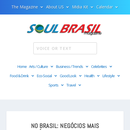
The Magazine
About US
Midia Kit
Calendar
Home
Arts / Culture
Business / Trends
Celebrities
Food & Drink
Eco-Social
Good Look
Health
Lifestyle
Sports
Travel
NO BRASIL: NEGÓCIOS MAIS