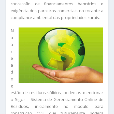
concessão de financiamentos bancários e
exigência dos parceiros comerciais no tocante a
compliance ambiental das propriedades rurais.
N
a
á
r
e
a
d
e
g
estão de resíduos sólidos, podemos mencionar
o Sigor – Sistema de Gerenciamento Online de
Resíduos, inicialmente no módulo para
construção civil, que futuramente poderá