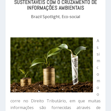
SUSTENTÁVEIS COM O CRUZAMENTO DE
INFORMAÇÕES AMBIENTAIS
Brazil Spotlight
,
Eco-social
A
s
si
m
c
o
m
o
o
corre no Direito Tributário, em que muitas
informações são fornecidas através de