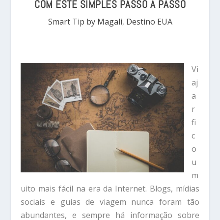
COM ESTE SIMPLES PASSO A PASSO
Smart Tip by Magali
,
Destino EUA
Vi
aj
a
r
fi
c
o
u
m
uito mais fácil na era da Internet. Blogs, mídias
sociais e guias de viagem nunca foram tão
abundantes, e sempre há informação sobre