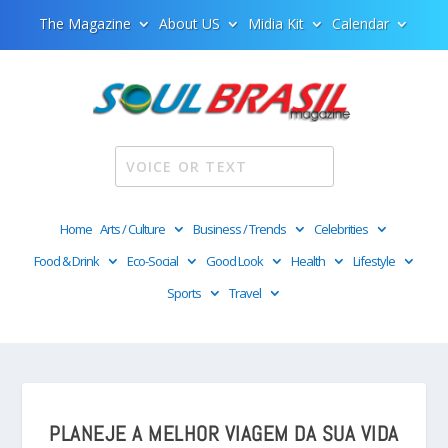
The Magazine
About US
Midia Kit
Calendar
Home
Arts / Culture
Business / Trends
Celebrities
Food & Drink
Eco-Social
Good Look
Health
Lifestyle
Sports
Travel
PLANEJE A MELHOR VIAGEM DA SUA VIDA