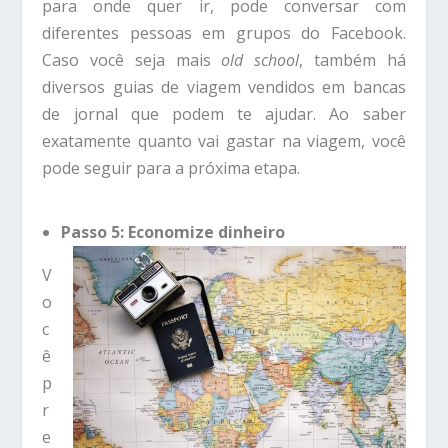
para onde quer ir, pode conversar com
diferentes pessoas em grupos do Facebook.
Caso você seja mais
old school
, também há
diversos guias de viagem vendidos em bancas
de jornal que podem te ajudar. Ao saber
exatamente quanto vai gastar na viagem, você
pode seguir para a próxima etapa.
Passo 5: Economize dinheiro
V
o
c
ê
p
r
e