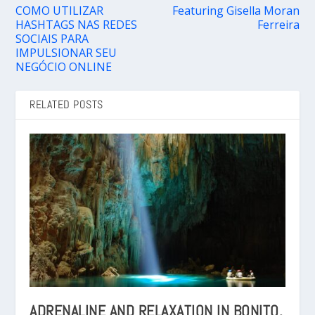
COMO UTILIZAR
Featuring Gisella Moran
HASHTAGS NAS REDES
Ferreira
SOCIAIS PARA
IMPULSIONAR SEU
NEGÓCIO ONLINE
RELATED POSTS
ADRENALINE AND RELAXATION IN BONITO,