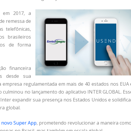
em 2017, a
 de remessa de
 telefônicas,
s brasileiros
ios de forma
ão financeira
ais desde sua
a empresa regulamentada em mais de 40 estados nos EUA 
ção culminou no lançamento do aplicativo INTER GLOBAL. Ess
nter expandir sua presença nos Estados Unidos e solidifica
a global.
u novo Super App
, prometendo revolucionar a maneira com
apenas no Brasil, mas também em escala global,