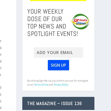
YOUR WEEKLY
DOSE OF OUR
TOP NEWS AND
SPOTLIGHT EVENTS!
r
a
e
a
o
.
By clicking Sign Me Up, you confirm you are 16+ and agree
to our
Terms of Use
and
Privacy Policy.
é
s
s
THE MAGAZINE – ISSUE 136
a