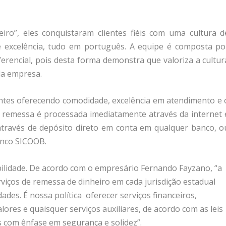
iro”, eles conquistaram clientes fiéis com uma cultura d
 excelência, tudo em português. A equipe é composta po
ferencial, pois desta forma demonstra que valoriza a cultur
da empresa.
ientes oferecendo comodidade, excelência em atendimento e 
A remessa é processada imediatamente através da internet 
 através de depósito direto em conta em qualquer banco, o
anco SICOOB.
bilidade. De acordo com o empresário Fernando Fayzano, “a
viços de remessa de dinheiro em cada jurisdição estadual
ades. É nossa política oferecer serviços financeiros,
alores e quaisquer serviços auxiliares, de acordo com as leis
es com ênfase em segurança e solidez”.