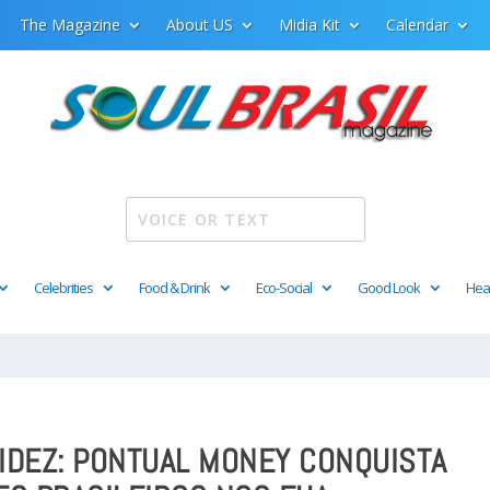
The Magazine
About US
Midia Kit
Calendar
Celebrities
Food & Drink
Eco-Social
Good Look
Hea
IDEZ: PONTUAL MONEY CONQUISTA