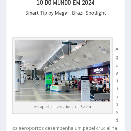
10 DO MUNDO EM 2024
Smart Tip by Magali
,
Brazil Spotlight
A
q
u
a
li
d
a
d
Aeroporto Internacional de Belém
e
d
os aeroportos desempenha um papel crucial na