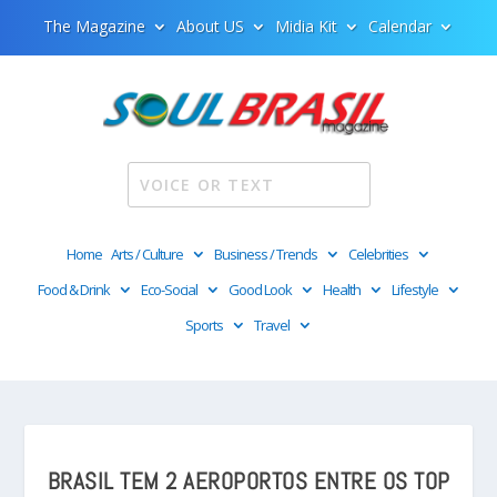
The Magazine
About US
Midia Kit
Calendar
Home
Arts / Culture
Business / Trends
Celebrities
Food & Drink
Eco-Social
Good Look
Health
Lifestyle
Sports
Travel
BRASIL TEM 2 AEROPORTOS ENTRE OS TOP