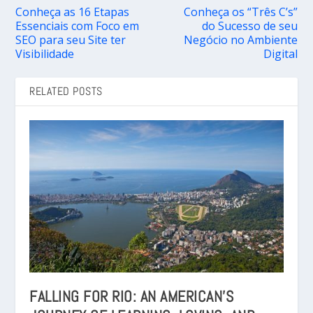
Conheça as 16 Etapas
Conheça os “Três C’s”
Essenciais com Foco em
do Sucesso de seu
SEO para seu Site ter
Negócio no Ambiente
Visibilidade
Digital
RELATED POSTS
FALLING FOR RIO: AN AMERICAN’S