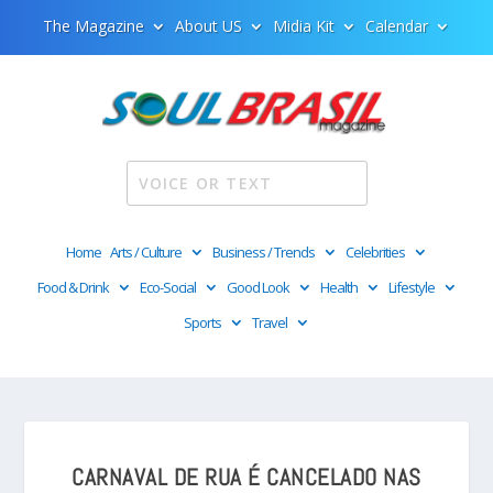
The Magazine
About US
Midia Kit
Calendar
Home
Arts / Culture
Business / Trends
Celebrities
Food & Drink
Eco-Social
Good Look
Health
Lifestyle
Sports
Travel
CARNAVAL DE RUA É CANCELADO NAS