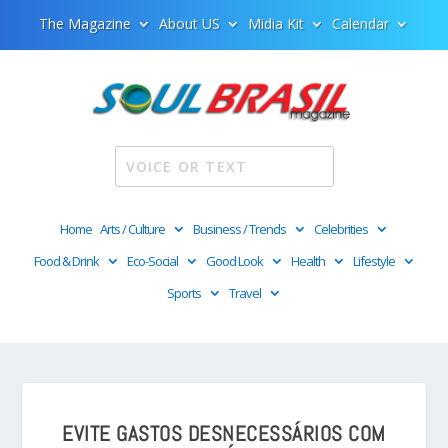
The Magazine
About US
Midia Kit
Calendar
Home
Arts / Culture
Business / Trends
Celebrities
Food & Drink
Eco-Social
Good Look
Health
Lifestyle
Sports
Travel
EVITE GASTOS DESNECESSÁRIOS COM