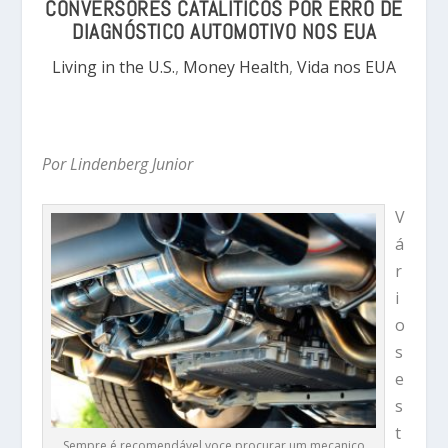
CONVERSORES CATALÍTICOS POR ERRO DE
DIAGNÓSTICO AUTOMOTIVO NOS EUA
Living in the U.S.
,
Money Health
,
Vida nos EUA
Por Lindenberg Junior
V
á
r
i
o
s
e
s
t
Sempre é recomendável voce procurar um mecanico