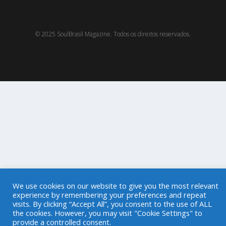
© 2025 SoulBrasil Magazine. Todos os direitos reservados.
We use cookies on our website to give you the most relevant
experience by remembering your preferences and repeat
visits. By clicking “Accept All”, you consent to the use of ALL
the cookies. However, you may visit "Cookie Settings" to
provide a controlled consent.