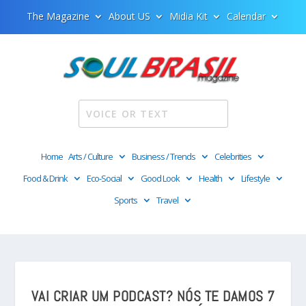
The Magazine
About US
Midia Kit
Calendar
Home
Arts / Culture
Business / Trends
Celebrities
Food & Drink
Eco-Social
Good Look
Health
Lifestyle
Sports
Travel
VAI CRIAR UM PODCAST? NÓS TE DAMOS 7