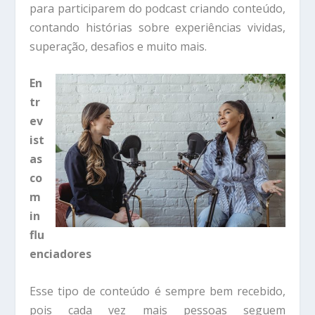
para participarem do podcast criando conteúdo,
contando histórias sobre experiências vividas,
superação, desafios e muito mais.
En
tr
ev
ist
as
co
m
in
flu
enciadores
Esse tipo de conteúdo é sempre bem recebido,
pois cada vez mais pessoas seguem