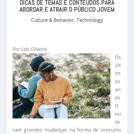
DICAS DE TEMAS E CONTEÚDOS PARA
ABORDAR E ATRAIR O PÚBLICO JOVEM
Culture & Behavior
,
Technology
Por Laís Oliveira
Os
últ
im
os
an
os
tr
ou
xe
ram grandes mudanças na forma de consumir