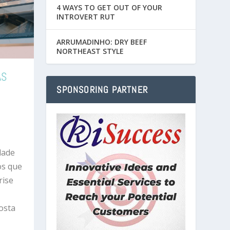
4 WAYS TO GET OUT OF YOUR
INTROVERT RUT
ARRUMADINHO: DRY BEEF
NORTHEAST STYLE
AS
SPONSORING PARTNER
dade
os que
rise
osta