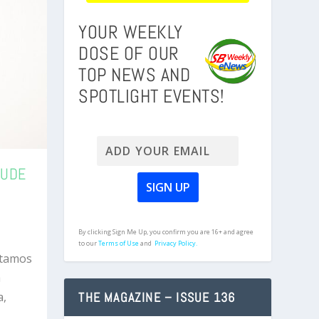
YOUR WEEKLY
DOSE OF OUR
TOP NEWS AND
SPOTLIGHT EVENTS!
TUDE
By clicking Sign Me Up, you confirm you are 16+ and agree
to our
Terms of Use
and
Privacy Policy.
otamos
a
THE MAGAZINE – ISSUE 136
a,