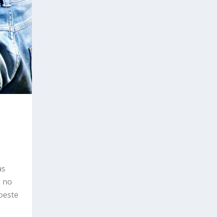
as
, no
oeste