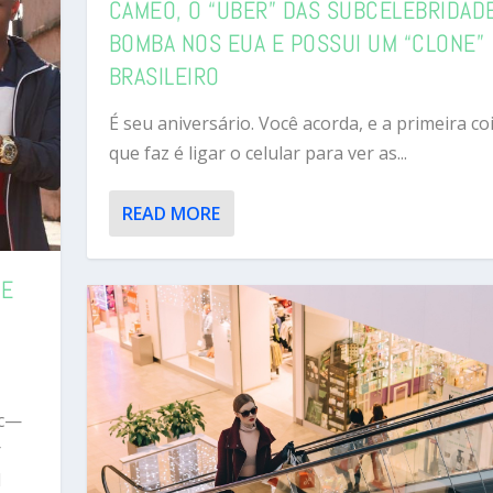
CAMEO, O “UBER” DAS SUBCELEBRIDAD
BOMBA NOS EUA E POSSUI UM “CLONE”
BRASILEIRO
É seu aniversário. Você acorda, e a primeira co
que faz é ligar o celular para ver as...
READ MORE
HE
ic—
r
l