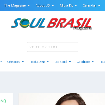
The Magazine
About US
Midia Kit
Calendar
Celebrities
Food & Drink
Eco-Social
Good Look
Hea
OVO