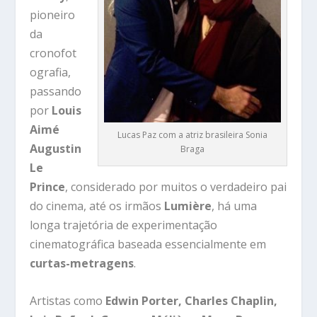
pioneiro
da
cronofot
ografia,
passando
por
Louis
Aimé
Lucas Paz com a atriz brasileira Sonia
Augustin
Braga
Le
Prince
, considerado por muitos o verdadeiro pai
do cinema, até os irmãos
Lumière
, há uma
longa trajetória de experimentação
cinematográfica baseada essencialmente em
curtas-metragens
.
Artistas como
Edwin Porter, Charles Chaplin,