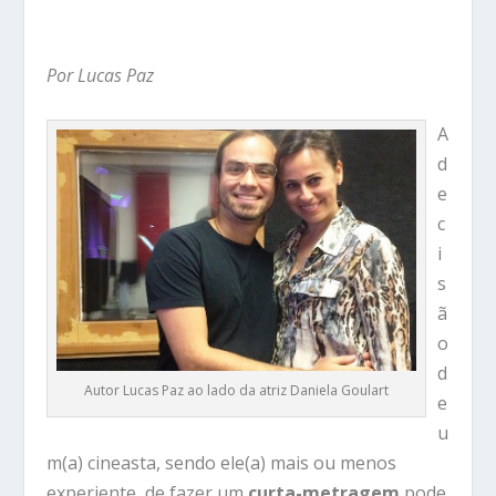
Por Lucas Paz
A
d
e
c
i
s
ã
o
d
Autor Lucas Paz ao lado da atriz Daniela Goulart
e
u
m(a) cineasta, sendo ele(a) mais ou menos
experiente, de fazer um
curta-metragem
pode