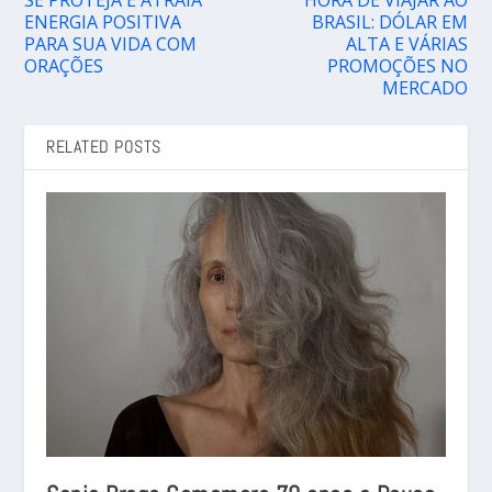
SE PROTEJA E ATRAIA
HORA DE VIAJAR AO
ENERGIA POSITIVA
BRASIL: DÓLAR EM
PARA SUA VIDA COM
ALTA E VÁRIAS
ORAÇÕES
PROMOÇÕES NO
MERCADO
RELATED POSTS