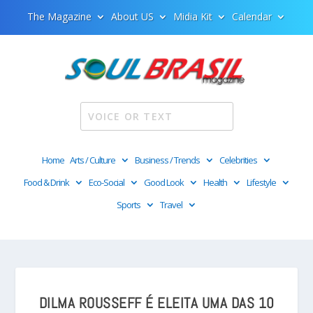
The Magazine
About US
Midia Kit
Calendar
Home
Arts / Culture
Business / Trends
Celebrities
Food & Drink
Eco-Social
Good Look
Health
Lifestyle
Sports
Travel
DILMA ROUSSEFF É ELEITA UMA DAS 10