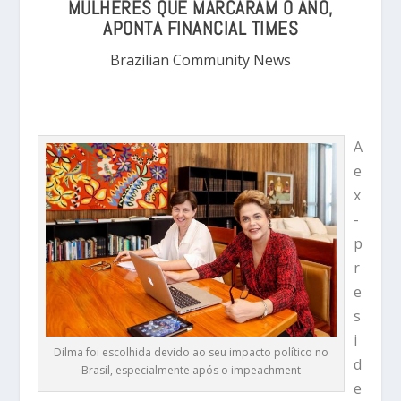
MULHERES QUE MARCARAM O ANO,
APONTA FINANCIAL TIMES
Brazilian Community News
A
e
x
-
p
r
e
s
i
Dilma foi escolhida devido ao seu impacto político no
d
Brasil, especialmente após o impeachment
e