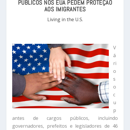
PÚBLICOS NOS EUA PEDEM PROTEÇÃO
AOS IMIGRANTES
Living in the U.S.
V
á
ri
o
s
o
c
u
p
antes de cargos públicos, incluindo
governadores, prefeitos e legisladores de 46