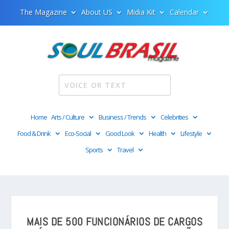
The Magazine
About US
Midia Kit
Calendar
Home
Arts / Culture
Business / Trends
Celebrities
Food & Drink
Eco-Social
Good Look
Health
Lifestyle
Sports
Travel
MAIS DE 500 FUNCIONÁRIOS DE CARGOS