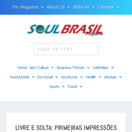
The Magazine
About US
Midia Kit
Calendar
Home
Arts / Culture
Business / Trends
Celebrities
Food & Drink
Eco-Social
Good Look
Health
Lifestyle
Sports
Travel
LIVRE E SOLTA: PRIMEIRAS IMPRESSÕES