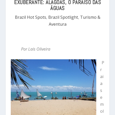
EXUBERANTE: ALAGOAS, O PARAÍSO DAS
ÁGUAS
Brazil Hot Spots
,
Brazil Spotlight
,
Turismo &
Aventura
Por Laís Oliveira
P
r
ai
a
s
e
m
ol