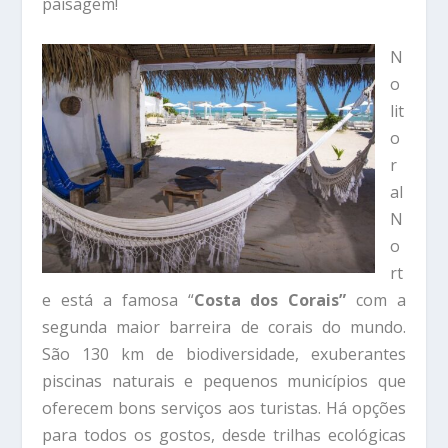
paisagem!
N
o
lit
o
r
al
N
o
rt
e está a famosa “
Costa dos Corais”
com a
segunda maior barreira de corais do mundo.
São 130 km de biodiversidade, exuberantes
piscinas naturais e pequenos municípios que
oferecem bons serviços aos turistas. Há opções
para todos os gostos, desde trilhas ecológicas