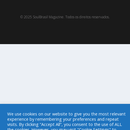
© 2025 SoulBrasil Magazine. Todos os direitos reservados.
We use cookies on our website to give you the most relevant
experience by remembering your preferences and repeat
visits. By clicking “Accept All”, you consent to the use of ALL
the cookies. However, you may visit "Cookie Settings" to