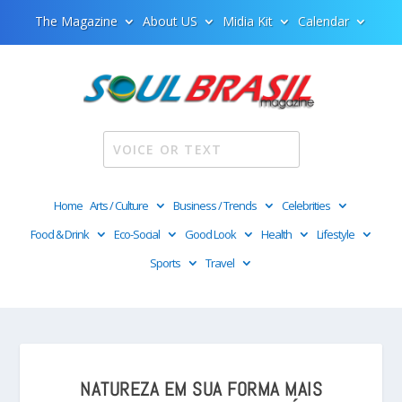
The Magazine
About US
Midia Kit
Calendar
Home
Arts / Culture
Business / Trends
Celebrities
Food & Drink
Eco-Social
Good Look
Health
Lifestyle
Sports
Travel
NATUREZA EM SUA FORMA MAIS