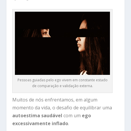
Pessoas guiadas pelo ego vivem em constante estado
de comparação e validação externa.
Muitos de nós enfrentamos, em algum
momento da vida, o desafio de equilibrar uma
autoestima saudável
com um
ego
excessivamente inflado
.