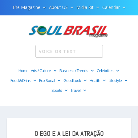
The Magazine
About US
Midia Kit
Calendar
Home
Arts / Culture
Business / Trends
Celebrities
Food & Drink
Eco-Social
Good Look
Health
Lifestyle
Sports
Travel
O EGO E A LEI DA ATRAÇÃO