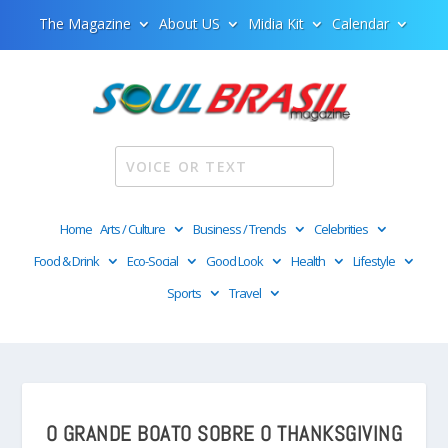
The Magazine
About US
Midia Kit
Calendar
Home
Arts / Culture
Business / Trends
Celebrities
Food & Drink
Eco-Social
Good Look
Health
Lifestyle
Sports
Travel
O GRANDE BOATO SOBRE O THANKSGIVING