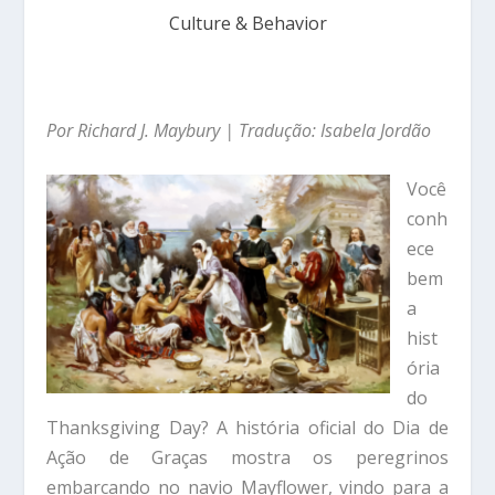
Culture & Behavior
Por Richard J. Maybury | Tradução: Isabela Jordão
Você
conh
ece
bem
a
hist
ória
do
Thanksgiving Day? A história oficial do Dia de
Ação de Graças mostra os peregrinos
embarcando no navio Mayflower, vindo para a