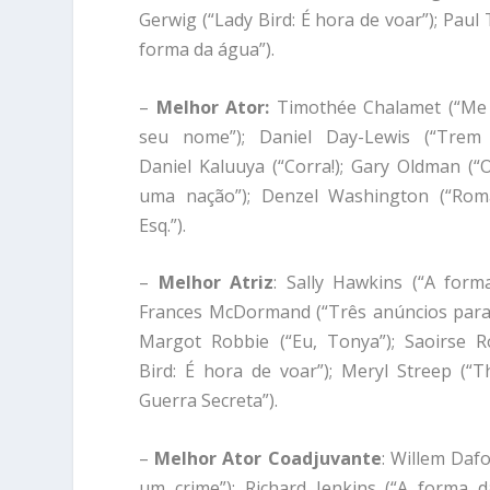
Gerwig (“Lady Bird: É hora de voar”); Pau
forma da água”).
–
Melhor Ator:
Timothée Chalamet (“Me
seu nome”); Daniel Day-Lewis (“Trem 
Daniel Kaluuya (“Corra!); Gary Oldman (“
uma nação”); Denzel Washington (“Roman
Esq.”).
–
Melhor Atriz
: Sally Hawkins (“A form
Frances McDormand (“Três anúncios para
Margot Robbie (“Eu, Tonya”); Saoirse R
Bird: É hora de voar”); Meryl Streep (“
Guerra Secreta”).
–
Melhor Ator Coadjuvante
: Willem Daf
um crime”); Richard Jenkins (“A forma 