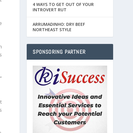
4 WAYS TO GET OUT OF YOUR
INTROVERT RUT
e
ARRUMADINHO: DRY BEEF
NORTHEAST STYLE
n
SPONSORING PARTNER
s
”
t
s