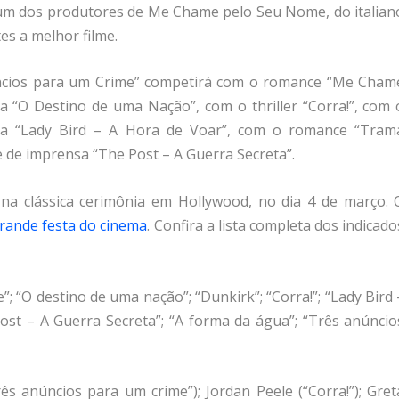
 um dos produtores de Me Chame pelo Seu Nome, do italian
s a melhor filme.
úncios para um Crime” competirá com o romance “Me Cham
 “O Destino de uma Nação”, com o thriller “Corra!”, com 
lha “Lady Bird – A Hora de Voar”, com o romance “Tram
e de imprensa “The Post – A Guerra Secreta”.
na clássica cerimônia em Hollywood, no dia 4 de março. 
rande festa do cinema
. Confira a lista completa dos indicado
; “O destino de uma nação”; “Dunkirk”; “Corra!”; “Lady Bird 
ost – A Guerra Secreta”; “A forma da água”; “Três anúncio
s anúncios para um crime”); Jordan Peele (“Corra!”); Gret