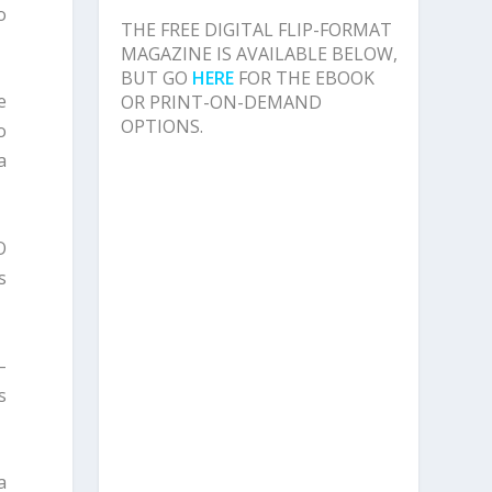
o
THE FREE DIGITAL FLIP-FORMAT
MAGAZINE IS AVAILABLE BELOW,
BUT GO
HERE
FOR THE EBOOK
e
OR PRINT-ON-DEMAND
OPTIONS.
o
a
O
s
–
s
a