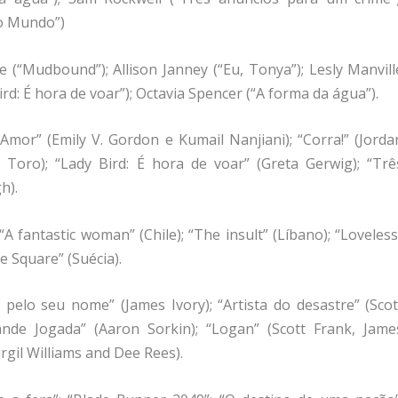
o Mundo”)
ge (“Mudbound”); Allison Janney (“Eu, Tonya”); Lesly Manvill
rd: É hora de voar”); Octavia Spencer (“A forma da água”).
Amor” (Emily V. Gordon e Kumail Nanjiani); “Corra!” (Jorda
 Toro); “Lady Bird: É hora de voar” (Greta Gerwig); “Trê
h).
 “A fantastic woman” (Chile); “The insult” (Líbano); “Loveless
e Square” (Suécia).
pelo seu nome” (James Ivory); “Artista do desastre” (Scot
nde Jogada” (Aaron Sorkin); “Logan” (Scott Frank, Jame
gil Williams and Dee Rees).