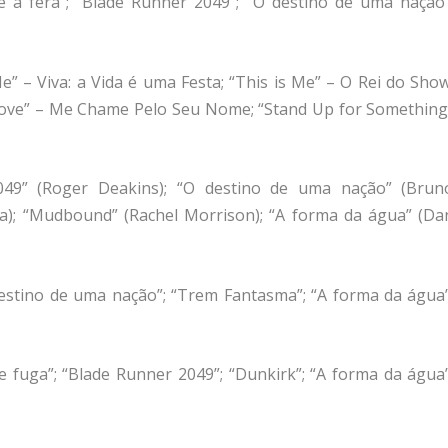
 e a fera”; “Blade Runner 2049”; “O destino de uma nação”
” – Viva: a Vida é uma Festa; “This is Me” – O Rei do Show
Love” – Me Chame Pelo Seu Nome; “Stand Up for Something
049” (Roger Deakins); “O destino de uma nação” (Brun
a); “Mudbound” (Rachel Morrison); “A forma da água” (Da
destino de uma nação”; “Trem Fantasma”; “A forma da água”
e fuga”; “Blade Runner 2049”; “Dunkirk”; “A forma da água”