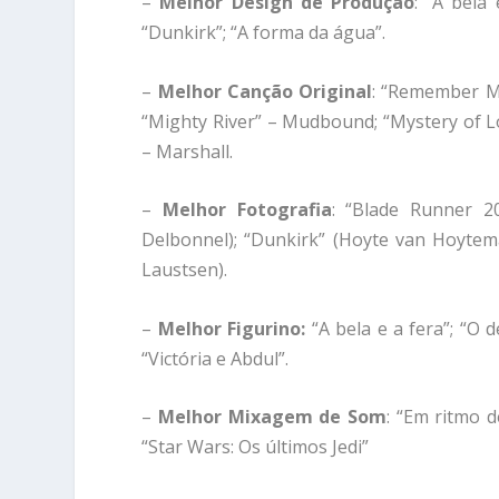
–
Melhor Design de Produção
: “A bela
“Dunkirk”; “A forma da água”.
–
Melhor Canção Original
: “Remember Me
“Mighty River” – Mudbound; “Mystery of 
– Marshall.
–
Melhor Fotografia
: “Blade Runner 2
Delbonnel); “Dunkirk” (Hoyte van Hoytem
Laustsen).
–
Melhor Figurino:
“A bela e a fera”; “O 
“Victória e Abdul”.
–
Melhor Mixagem de Som
: “Em ritmo d
“Star Wars: Os últimos Jedi”