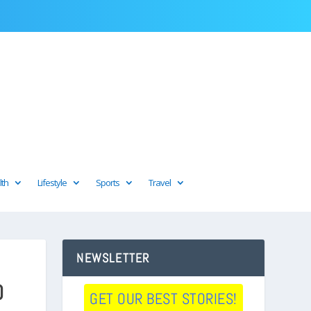
lth
Lifestyle
Sports
Travel
NEWSLETTER
O
GET OUR BEST STORIES!