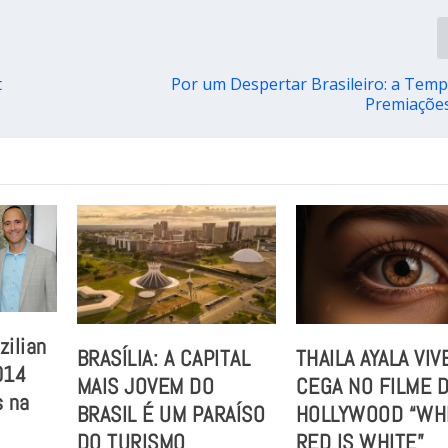
t
Por um Despertar Brasileiro: a Tem
Premiaçõe
zilian
BRASÍLIA: A CAPITAL
THAILA AYALA VIV
014
MAIS JOVEM DO
CEGA NO FILME 
 na
BRASIL É UM PARAÍSO
HOLLYWOOD “WH
a
DO TURISMO
RED IS WHITE”