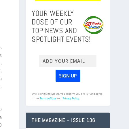
YOUR WEEKLY
DOSE OF OUR
TOP NEWS AND
SPOTLIGHT EVENTS!
s
s
,
,
a
,
By clicking Sign Me Up, you confirm you are 16+ and agree
to our
Terms of Use
and
Privacy Policy.
O
a
THE MAGAZINE – ISSUE 136
O