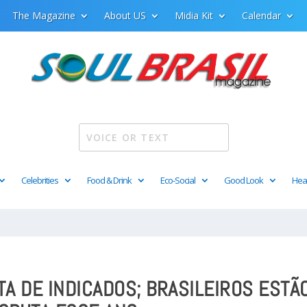
The Magazine
About US
Midia Kit
Calendar
Celebrities
Food & Drink
Eco-Social
Good Look
Hea
TA DE INDICADOS; BRASILEIROS ESTÃ