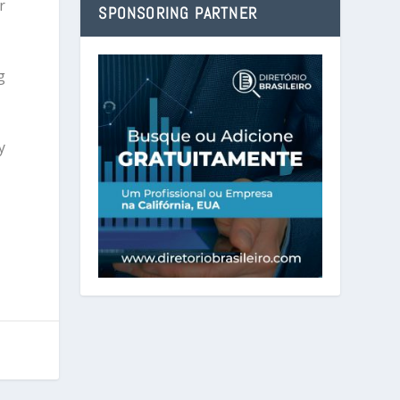
r
SPONSORING PARTNER
g
y