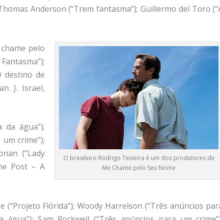
l Thomas Anderson (“Trem fantasma”); Guillermo del Toro (“
 chame pelo
Fantasma”);
O destino de
 J. Israel,
a da água”);
 um crime”);
onan (“Lady
O brasileiro Rodrigo Teixeira é um dos produtores de
The Post – A
Me Chame pelo Seu Nome
oe (“Projeto Flórida”); Woody Harrelson (“Três anúncios par
da água”); Sam Rockwell (“Três anúncios para um crime”)