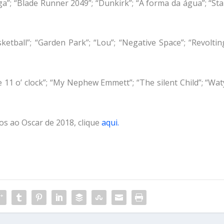
ga”; “Blade Runner 2049”; “Dunkirk”; “A forma da água”; “Sta
ketball”; “Garden Park”; “Lou”; “Negative Space”; “Revoltin
e 11 o’ clock”; “My Nephew Emmett”; “The silent Child”; “Wat
os ao Oscar de 2018, clique
aqui.