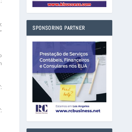
;
;
SPONSORING PARTNER
”
o
n
;
;