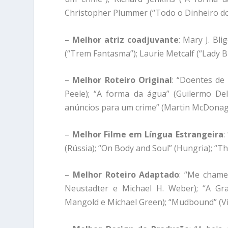
Christopher Plummer (“Todo o Dinheiro d
–
Melhor atriz coadjuvante
: Mary J. Bli
(“Trem Fantasma”); Laurie Metcalf (“Lady Bi
–
Melhor Roteiro Original
: “Doentes de 
Peele); “A forma da água” (Guilermo Del
anúncios para um crime” (Martin McDonag
–
Melhor Filme em Língua Estrangeira
:
(Rússia); “On Body and Soul” (Hungria); “Th
–
Melhor Roteiro Adaptado
: “Me chame 
Neustadter e Michael H. Weber); “A Gra
Mangold e Michael Green); “Mudbound” (Vir