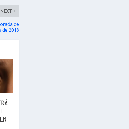
NEXT
porada de
s de 2018
ERÁ
DE
EN