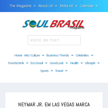
The Magazine
About US
Midia Kit
Calendar
Home
Arts / Culture
Business / Trends
Celebrities
Food & Drink
Eco-Social
Good Look
Health
Lifestyle
Sports
Travel
NEYMAR JR. EM LAS VEGAS MARCA