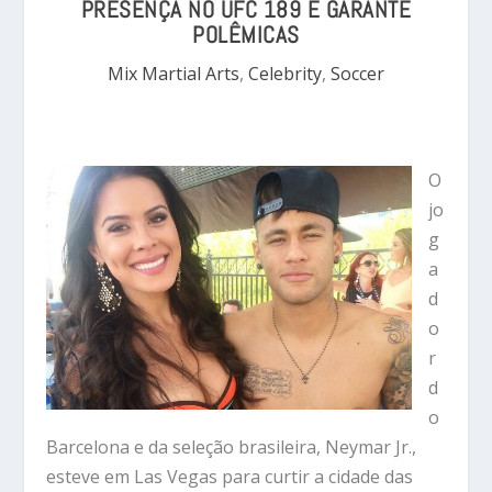
PRESENÇA NO UFC 189 E GARANTE
POLÊMICAS
Mix Martial Arts
,
Celebrity
,
Soccer
O
jo
g
a
d
o
r
d
o
Barcelona e da seleção brasileira, Neymar Jr.,
esteve em Las Vegas para curtir a cidade das