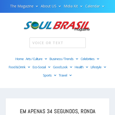
The Magazine
About US
Midia Kit
Calendar
Home
Arts / Culture
Business / Trends
Celebrities
Food & Drink
Eco-Social
Good Look
Health
Lifestyle
Sports
Travel
EM APENAS 34 SEGUNDOS, RONDA