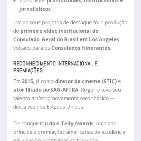
Videoclipes
promocionais, institucionais e
jornalísticos
Um de seus projetos de destaque foi a produção
do
primeiro vídeo institucional do
Consulado-Geral do Brasil em Los Angeles
,
voltado para os
Consulados Itinerantes
.
RECONHECIMENTO INTERNACIONAL E
PREMIAÇÕES
Em
2015
, já como
diretor de cinema (STIC)
e
ator filiado ao SAG-AFTRA
, Rogério teve seu
talento artístico novamente reconhecido —
desta vez nos Estados Unidos.
Ele conquistou
dois Telly Awards
, uma das
principais premiações americanas de excelência
em vídeos e programas de televisão.