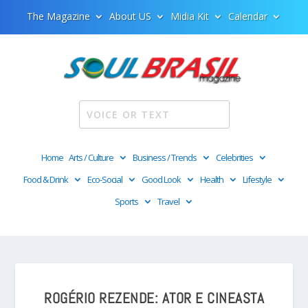
The Magazine
About US
Midia Kit
Calendar
Home
Arts / Culture
Business / Trends
Celebrities
Food & Drink
Eco-Social
Good Look
Health
Lifestyle
Sports
Travel
ROGÉRIO REZENDE: ATOR E CINEASTA