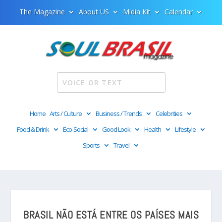
The Magazine
About US
Midia Kit
Calendar
Home
Arts / Culture
Business / Trends
Celebrities
Food & Drink
Eco-Social
Good Look
Health
Lifestyle
Sports
Travel
BRASIL NÃO ESTÁ ENTRE OS PAÍSES MAIS