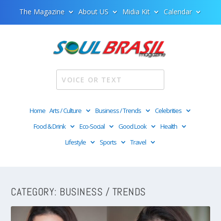
The Magazine
About US
Midia Kit
Calendar
Home
Arts / Culture
Business / Trends
Celebrities
Food & Drink
Eco-Social
Good Look
Health
Lifestyle
Sports
Travel
CATEGORY:
BUSINESS / TRENDS