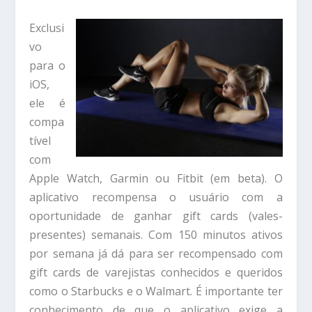
Exclusi
vo
para o
iOS,
ele é
compa
tível
com
Apple Watch, Garmin ou Fitbit (em beta). O
aplicativo recompensa o usuário com a
oportunidade de ganhar gift cards (vales-
presentes) semanais. Com 150 minutos ativos
por semana já dá para ser recompensado com
gift cards de varejistas conhecidos e queridos
como o Starbucks e o Walmart. É importante ter
conhecimento de que o aplicativo exige a