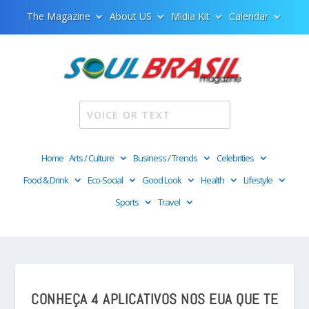
The Magazine
About US
Midia Kit
Calendar
Home
Arts / Culture
Business / Trends
Celebrities
Food & Drink
Eco-Social
Good Look
Health
Lifestyle
Sports
Travel
CONHEÇA 4 APLICATIVOS NOS EUA QUE TE