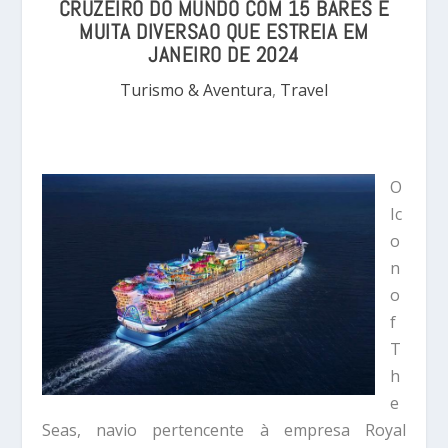
CRUZEIRO DO MUNDO COM 15 BARES E
MUITA DIVERSAO QUE ESTREIA EM
JANEIRO DE 2024
Turismo & Aventura
,
Travel
O
Ic
o
n
o
f
T
h
e
Seas, navio pertencente à empresa Royal