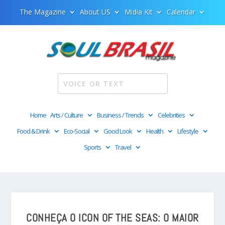
The Magazine
About US
Midia Kit
Calendar
Home
Arts / Culture
Business / Trends
Celebrities
Food & Drink
Eco-Social
Good Look
Health
Lifestyle
Sports
Travel
CONHEÇA O ICON OF THE SEAS: O MAIOR