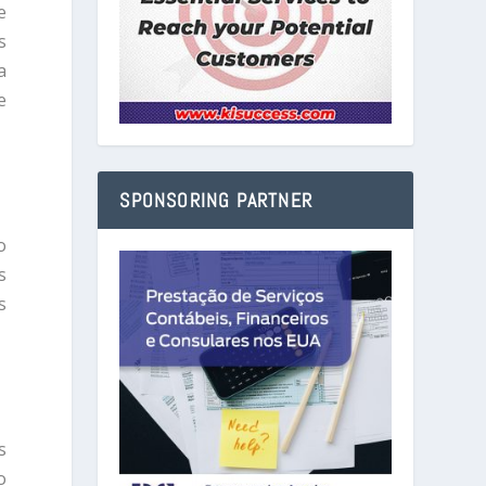
e
s
a
e
SPONSORING PARTNER
o
s
s
s
o