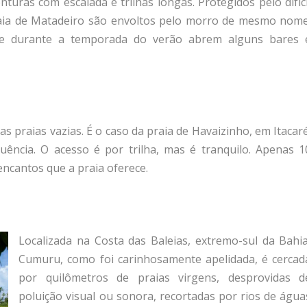
uras com escalada e trilhas longas. Protegidos pelo difíci
raia de Matadeiro são envoltos pelo morro de mesmo nome
e durante a temporada do verão abrem alguns bares 
 praias vazias. É o caso da praia de Havaizinho, em Itacaré
uência. O acesso é por trilha, mas é tranquilo. Apenas 1
encantos que a praia oferece.
Localizada na Costa das Baleias, extremo-sul da Bahia
Cumuru, como foi carinhosamente apelidada, é cercad
por quilômetros de praias virgens, desprovidas d
poluição visual ou sonora, recortadas por rios de água