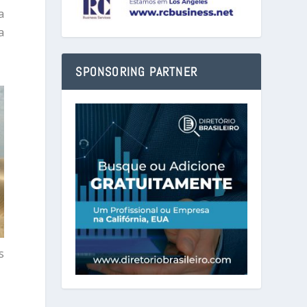
a
a
SPONSORING PARTNER
s