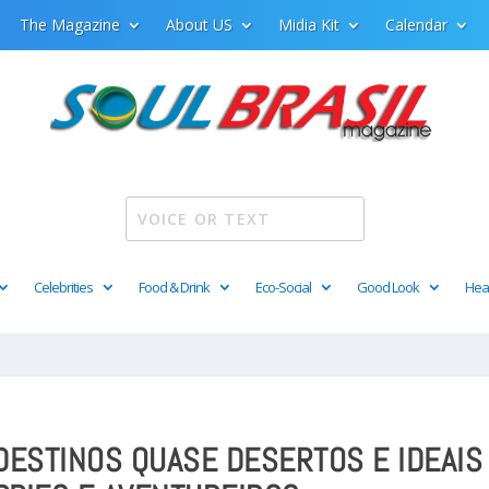
The Magazine
About US
Midia Kit
Calendar
Celebrities
Food & Drink
Eco-Social
Good Look
Hea
DESTINOS QUASE DESERTOS E IDEAIS