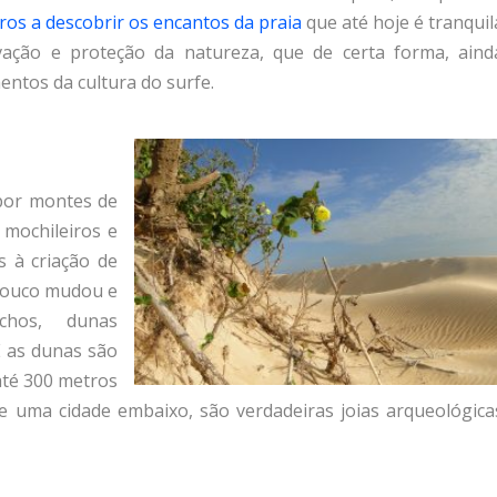
iros a descobrir os encantos da praia
que até hoje é tranquil
vação e proteção da natureza, que de certa forma, aind
ntos da cultura do surfe.
 por montes de
 mochileiros e
 à criação de
pouco mudou e
chos, dunas
E as dunas são
até 300 metros
 e uma cidade embaixo, são verdadeiras joias arqueológica