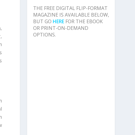
THE FREE DIGITAL FLIP-FORMAT
MAGAZINE IS AVAILABLE BELOW,
BUT GO
HERE
FOR THE EBOOK
,
OR PRINT-ON-DEMAND
OPTIONS.
,
m
s
s
m
l
m
w