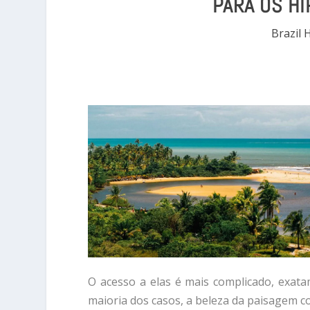
PARA OS HI
Brazil 
O acesso a elas é mais complicado, exata
maioria dos casos, a beleza da paisagem c