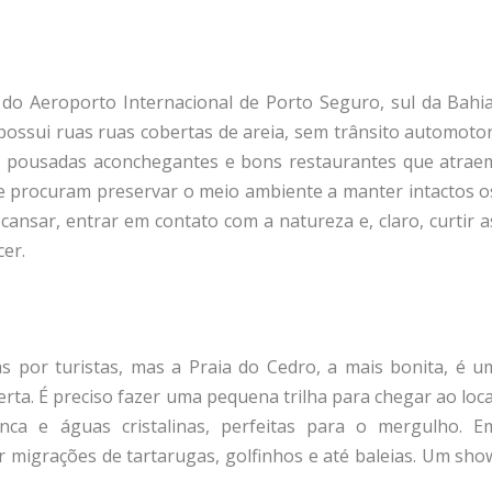
m do Aeroporto Internacional de Porto Seguro, sul da Bahia
possui ruas ruas cobertas de areia, sem trânsito automotor
gs, pousadas aconchegantes e bons restaurantes que atrae
e procuram preservar o meio ambiente a manter intactos o
cansar, entrar em contato com a natureza e, claro, curtir a
cer.
s por turistas, mas a Praia do Cedro, a mais bonita, é u
rta. É preciso fazer uma pequena trilha para chegar ao loca
nca e águas cristalinas, perfeitas para o mergulho. E
r migrações de tartarugas, golfinhos e até baleias. Um sho