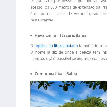
frequentada por pessoas que adoram avent
acesso, os 850 metros de extensão da P
Com poucas casas de veraneio, soment
restaurantes.
Havaizinho – Itacaré/Bahia
O
riquíssimo litoral baiano
também tem suas
O nome já diz de onde a beleza tem infl
minutos e já é possível se deparar com os 
Cumuruxatiba – Bahia