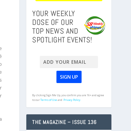
YOUR WEEKLY
DOSE OF OUR
TOP NEWS AND
SPOTLIGHT EVENTS!
e
é
o
e
s
r
r
By clicking Sign Me Up, you confirm you are 16+ and agree
to our
Terms of Use
and
Privacy Policy.
a
THE MAGAZINE – ISSUE 136