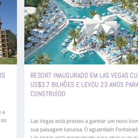
OS
RESORT INAUGURADO EM LAS VEGAS C
US$3.7 BILHÕES E LEVOU 23 ANOS PAR
CONSTRUÍDO
e a
 os
Las Vegas está prestes a ganhar um novo íco
sua paisagem luxuosa. O aguardado Fontaine
Las Vegas está programado para abrir suas p