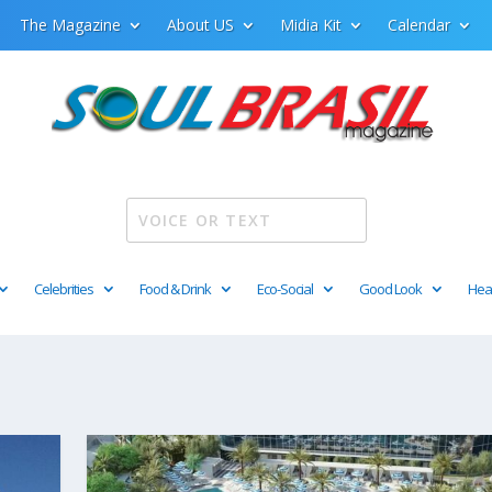
The Magazine
About US
Midia Kit
Calendar
Celebrities
Food & Drink
Eco-Social
Good Look
Hea