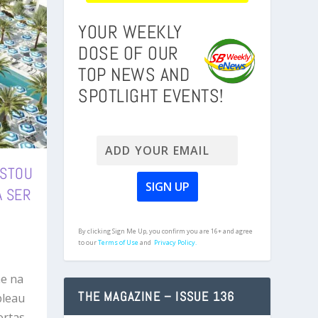
YOUR WEEKLY
DOSE OF OUR
TOP NEWS AND
SPOTLIGHT EVENTS!
USTOU
A SER
By clicking Sign Me Up, you confirm you are 16+ and agree
to our
Terms of Use
and
Privacy Policy.
ne na
THE MAGAZINE – ISSUE 136
bleau
ortas