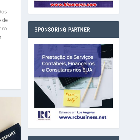
dos
o de
ero
SPONSORING PARTNER
o