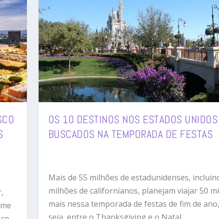
SCO
OS 10 DESTINOS NOS ESTADOS UNIDOS
S
BUSCADOS NA TEMPORADA DE FESTAS
Mais de 55 milhões de estadunidenses, incluin
milhões de californianos, planejam viajar 50 mi
,
mais nessa temporada de festas de fim de ano
ome
seja, entre o Thanksgiving e o Natal.
sco,