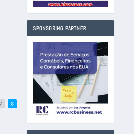
SPONSORING PARTNER
7
8