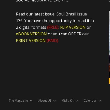
SOCIAL MEDIA AND EVENTS
Read our latest issue, Soul Brasil Issue
136. You have the opportunity to read it in
2 digital formats
(FREE)
:
FLIP VERSION
or
eBOOK VERSION
or you can ORDER our
PRINT VERSION
(PAID)
The Magazine
About US
Midia Kit
Calendar