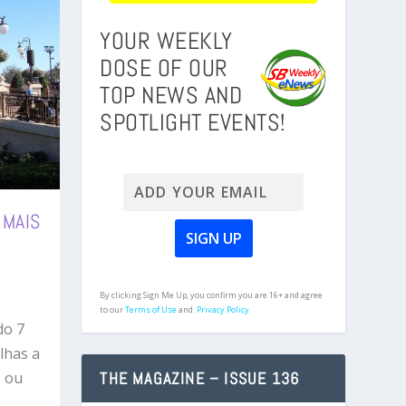
YOUR WEEKLY
DOSE OF OUR
TOP NEWS AND
SPOTLIGHT EVENTS!
 MAIS
By clicking Sign Me Up, you confirm you are 16+ and agree
to our
Terms of Use
and
Privacy Policy.
do 7
lhas a
THE MAGAZINE – ISSUE 136
, ou