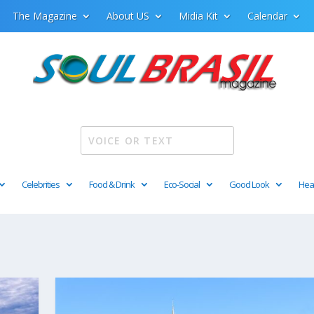
The Magazine
About US
Midia Kit
Calendar
Celebrities
Food & Drink
Eco-Social
Good Look
Hea