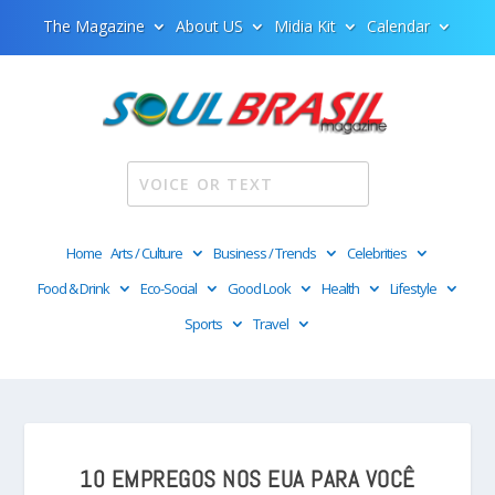
The Magazine
About US
Midia Kit
Calendar
Home
Arts / Culture
Business / Trends
Celebrities
Food & Drink
Eco-Social
Good Look
Health
Lifestyle
Sports
Travel
10 EMPREGOS NOS EUA PARA VOCÊ