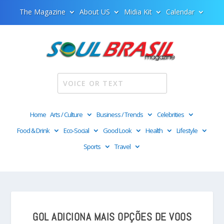
The Magazine
About US
Midia Kit
Calendar
Home
Arts / Culture
Business / Trends
Celebrities
Food & Drink
Eco-Social
Good Look
Health
Lifestyle
Sports
Travel
GOL ADICIONA MAIS OPÇÕES DE VOOS