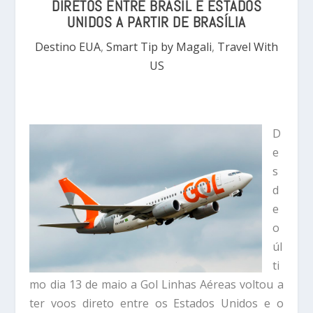
DIRETOS ENTRE BRASIL E ESTADOS
UNIDOS A PARTIR DE BRASÍLIA
Destino EUA
,
Smart Tip by Magali
,
Travel With
US
D
e
s
d
e
o
úl
ti
mo dia 13 de maio a Gol Linhas Aéreas voltou a
ter voos direto entre os Estados Unidos e o