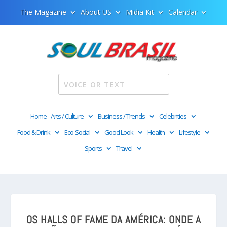
The Magazine
About US
Midia Kit
Calendar
Home
Arts / Culture
Business / Trends
Celebrities
Food & Drink
Eco-Social
Good Look
Health
Lifestyle
Sports
Travel
OS HALLS OF FAME DA AMÉRICA: ONDE A