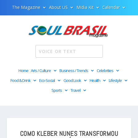
The Magazine
About US
Midia Kit
Calendar
Home
Arts / Culture
Business / Trends
Celebrities
Food & Drink
Eco-Social
Good Look
Health
Lifestyle
Sports
Travel
COMO KLEBER NUNES TRANSFORMOU