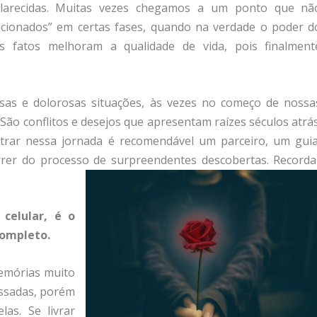
larecidas. Muitas vezes chegamos a um ponto que nã
acionados” em certas fases, quando na verdade o poder d
s fatos melhoram a qualidade de vida, pois finalment
as e dolorosas situações, às vezes no começo de nossa
 São conflitos e desejos que apresentam raízes séculos atrás
rar nessa jornada é recomendável um parceiro, um guia
rrer do processo de surpreendentes descobertas. Recorda
.
 celular, é o
completo.
emórias muito
ssadas, porém
as. Se livrar