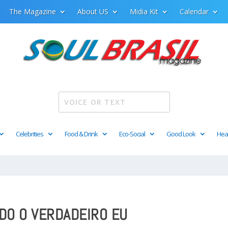
The Magazine
About US
Midia Kit
Calendar
Celebrities
Food & Drink
Eco-Social
Good Look
Hea
DO O VERDADEIRO EU