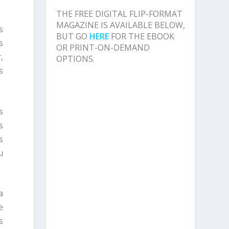
THE FREE DIGITAL FLIP-FORMAT
MAGAZINE IS AVAILABLE BELOW,
s
BUT GO
HERE
FOR THE EBOOK
s
OR PRINT-ON-DEMAND
,
OPTIONS.
s
s
s
s
u
a
e
s