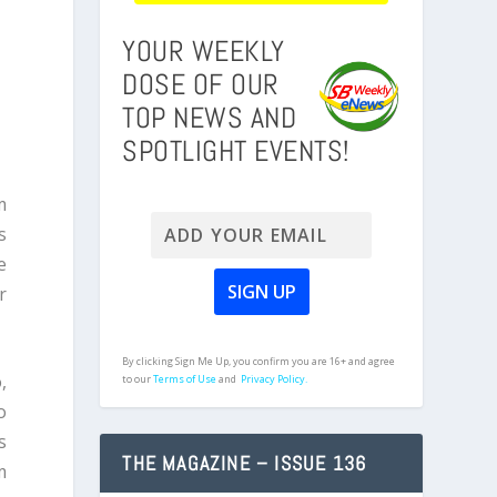
YOUR WEEKLY
DOSE OF OUR
TOP NEWS AND
SPOTLIGHT EVENTS!
m
s
e
r
By clicking Sign Me Up, you confirm you are 16+ and agree
,
to our
Terms of Use
and
Privacy Policy.
o
s
THE MAGAZINE – ISSUE 136
m