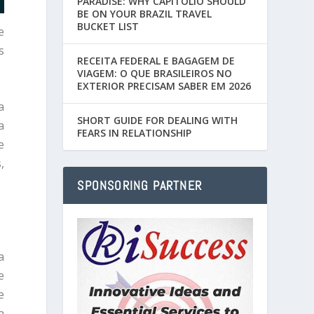
PARADISE: WHY CAPITÓLIO SHOULD
BE ON YOUR BRAZIL TRAVEL
BUCKET LIST
e
s
RECEITA FEDERAL E BAGAGEM DE
VIAGEM: O QUE BRASILEIROS NO
EXTERIOR PRECISAM SABER EM 2026
a
SHORT GUIDE FOR DEALING WITH
a
FEARS IN RELATIONSHIP
e
,
SPONSORING PARTNER
a
e
e
a