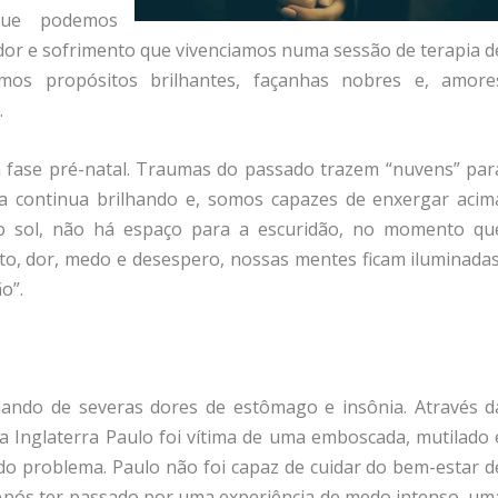
que podemos
or e sofrimento que vivenciamos numa sessão de terapia d
os propósitos brilhantes, façanhas nobres e, amore
.
 fase pré-natal. Traumas do passado trazem “nuvens” par
a continua brilhando e, somos capazes de enxergar acim
do sol, não há espaço para a escuridão, no momento qu
o, dor, medo e desespero, nossas mentes ficam iluminadas
o”.
mando de severas dores de estômago e insônia. Através d
na Inglaterra Paulo foi vítima de uma emboscada, mutilado 
s do problema. Paulo não foi capaz de cuidar do bem-estar d
. Após ter passado por uma experiência de medo intenso, um