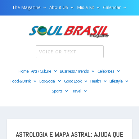
The Magazine
About US
Midia Kit
Calendar
Home
Arts / Culture
Business / Trends
Celebrities
Food & Drink
Eco-Social
Good Look
Health
Lifestyle
Sports
Travel
ASTROLOGIA E MAPA ASTRAL: AJUDA QUE