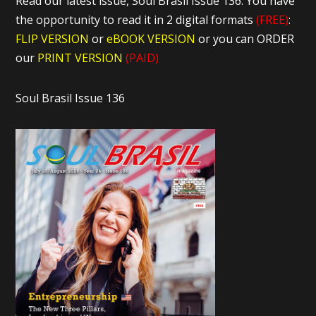
Read our latest issue, Soul Brasil Issue 136. You have
the opportunity to read it in 2 digital formats
(FREE)
:
FLIP VERSION
or
eBOOK VERSION
or you can ORDER
our
PRINT VERSION
(PAID)
Soul Brasil Issue 136