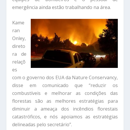
emergência ainda estão trabalhando na área.
Kame
ran
Onley,
direto
ra de
relaçõ
es
com o governo dos EUA da Nature Conservancy,
disse em comunicado que “reduzir os
combustíveis e melhorar as condições das
florestas são as melhores estratégias para
diminuir a ameaça dos incêndios florestais
catastróficos, e nós apoiamos as estratégias
delineadas pelo secretário”.