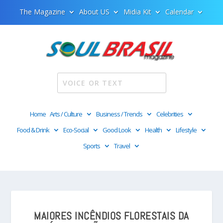
The Magazine
About US
Midia Kit
Calendar
Home
Arts / Culture
Business / Trends
Celebrities
Food & Drink
Eco-Social
Good Look
Health
Lifestyle
Sports
Travel
MAIORES INCÊNDIOS FLORESTAIS DA